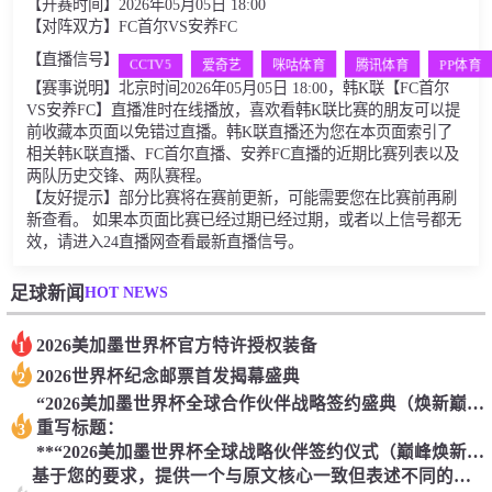
【开赛时间】2026年05月05日 18:00
【对阵双方】FC首尔VS安养FC
【直播信号】
CCTV5
爱奇艺
咪咕体育
腾讯体育
PP体育
【赛事说明】北京时间2026年05月05日 18:00，韩K联【FC首尔
VS安养FC】直播准时在线播放，喜欢看韩K联比赛的朋友可以提
前收藏本页面以免错过直播。韩K联直播还为您在本页面索引了
相关韩K联直播、FC首尔直播、安养FC直播的近期比赛列表以及
两队历史交锋、两队赛程。
【友好提示】部分比赛将在赛前更新，可能需要您在比赛前再刷
新查看。 如果本页面比赛已经过期已经过期，或者以上信号都无
效，请进入24直播网查看最新直播信号。
HOT NEWS
足球新闻
2026美加墨世界杯官方特许授权装备
1
2026世界杯纪念邮票首发揭幕盛典
2
“2026美加墨世界杯全球合作伙伴战略签约盛典（焕新巅峰版）”
重写标题：
3
**“2026美加墨世界杯全球战略伙伴签约仪式（巅峰焕新篇）”**
基于您的要求，提供一个与原文核心一致但表述不同的标题：