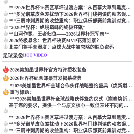
4
**“2026世界杯16赛区草坪过渡方案：从百慕大草到黑麦草的切换逻辑与执行体系”**
5
**“多光谱草皮色差扰动下2026世界杯门线判读的动态误差传播机理与建模”**
6
**“三周冲刺周期的收益重构：职业俱乐部赛前集训对竞技峰值与商业回报的干预机制”**
7
“2026世界杯：绝境巅峰的终极狂飙”
8
**山河作冕，王者归位——2026世界杯冠军志**
9
2026终极悬念：世界杯决赛MVP花落谁家？
10
北美门将手套湿度：点球大战中被忽略的胜负密码
HOT VIDEO
足球录像
2026美加墨世界杯官方特许授权装备
1
2026世界杯纪念邮票首发揭幕盛典
2
“2026美加墨世界杯全球合作伙伴战略签约盛典（焕新巅峰版）”
重写标题：
3
**“2026美加墨世界杯全球战略伙伴签约仪式（巅峰焕新篇）”**
基于您的要求，提供一个与原文核心一致但表述不同的标题：
4
**“2026世界杯16赛区草坪过渡方案：从百慕大草到黑麦草的切换逻辑与执行体系”**
5
**“多光谱草皮色差扰动下2026世界杯门线判读的动态误差传播机理与建模”**
6
**“三周冲刺周期的收益重构：职业俱乐部赛前集训对竞技峰值与商业回报的干预机制”**